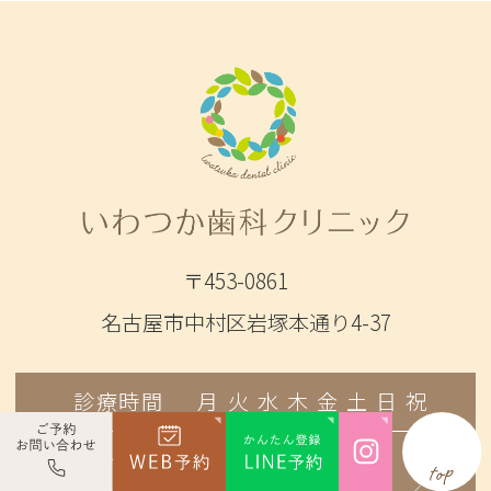
〒453-0861
名古屋市中村区岩塚本通り4-37
診療時間
月
火
水
木
金
土
日
祝
9:00～12:30
●
●
●
／
●
●
／
／
14:00～18:00