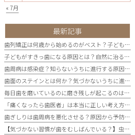
« 7月
最新記事
歯列矯正は何歳から始めるのがベスト？子どもと大人の違い・メリット・デメリットを歯科医が詳しく解説
子どもがすきっ歯になる原因とは？自然に治るケース・放置するリスク・治療方法まで詳しく解説
歯周病は感染症？知らないうちに進行する原因と予防法
歯面のステインとは何か？気づかないうちに進行する着色の正体
毎日歯を磨いているのに磨き残しが起こるのはなぜ？
「痛くなったら歯医者」は本当に正しい考え方なのか
歯ぎしりは歯周病を悪化させる？原因から予防策まで徹底解説
【気づかない習慣が歯をむしばんでいる？】虫歯ができやすい人に共通する「ながら食べ」の危険性とは