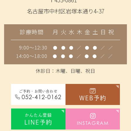
名古屋市中村区岩塚本通り4-37
診療時間
月
火
水
木
金
土
日
祝
9:00～12:30
●
●
●
／
●
●
／
／
14:00～18:00
●
●
●
／
●
●
／
／
休診日：木曜、日曜、祝日
ご予約・お問い合わせ
052-412-0162
WEB
予約
かんたん登録
LINE
予約
INSTAGRAM