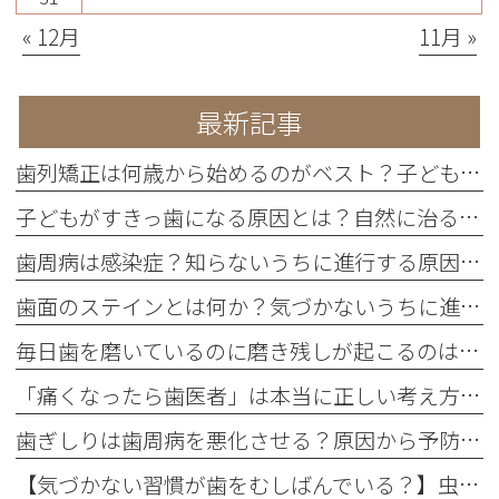
« 12月
11月 »
最新記事
歯列矯正は何歳から始めるのがベスト？子どもと大人の違い・メリット・デメリットを歯科医が詳しく解説
子どもがすきっ歯になる原因とは？自然に治るケース・放置するリスク・治療方法まで詳しく解説
歯周病は感染症？知らないうちに進行する原因と予防法
歯面のステインとは何か？気づかないうちに進行する着色の正体
毎日歯を磨いているのに磨き残しが起こるのはなぜ？
「痛くなったら歯医者」は本当に正しい考え方なのか
歯ぎしりは歯周病を悪化させる？原因から予防策まで徹底解説
【気づかない習慣が歯をむしばんでいる？】虫歯ができやすい人に共通する「ながら食べ」の危険性とは