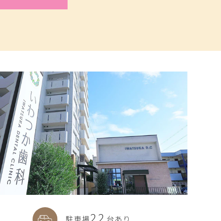
22
駐車場
台あり