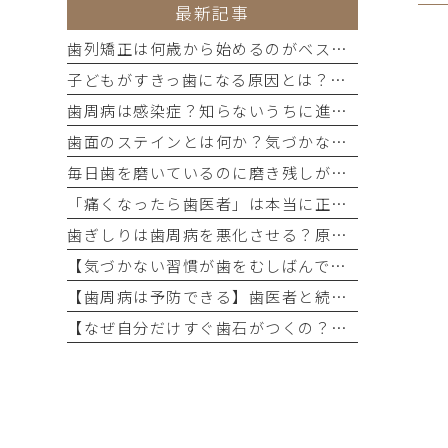
最新記事
歯列矯正は何歳から始めるのがベスト？子どもと大人の違い・メリット・デメリットを歯科医が詳しく解説
子どもがすきっ歯になる原因とは？自然に治るケース・放置するリスク・治療方法まで詳しく解説
歯周病は感染症？知らないうちに進行する原因と予防法
歯面のステインとは何か？気づかないうちに進行する着色の正体
毎日歯を磨いているのに磨き残しが起こるのはなぜ？
「痛くなったら歯医者」は本当に正しい考え方なのか
歯ぎしりは歯周病を悪化させる？原因から予防策まで徹底解説
【気づかない習慣が歯をむしばんでいる？】虫歯ができやすい人に共通する「ながら食べ」の危険性とは
【歯周病は予防できる】歯医者と続ける口腔管理の重要性
【なぜ自分だけすぐ歯石がつくの？】歯石ができやすい人の共通点と今日から変えられる予防習慣