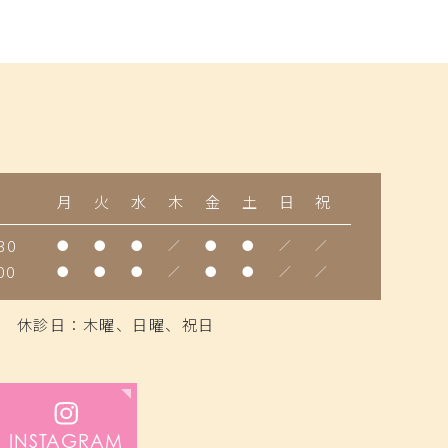
間
月
火
水
木
金
土
日
祝
30
●
●
●
／
●
●
／
／
00
●
●
●
／
●
●
／
／
休診日：木曜、日曜、祝日
INSTAGRAM