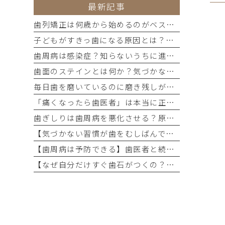
最新記事
歯列矯正は何歳から始めるのがベスト？子どもと大人の違い・メリット・デメリットを歯科医が詳しく解説
子どもがすきっ歯になる原因とは？自然に治るケース・放置するリスク・治療方法まで詳しく解説
歯周病は感染症？知らないうちに進行する原因と予防法
歯面のステインとは何か？気づかないうちに進行する着色の正体
毎日歯を磨いているのに磨き残しが起こるのはなぜ？
「痛くなったら歯医者」は本当に正しい考え方なのか
歯ぎしりは歯周病を悪化させる？原因から予防策まで徹底解説
【気づかない習慣が歯をむしばんでいる？】虫歯ができやすい人に共通する「ながら食べ」の危険性とは
【歯周病は予防できる】歯医者と続ける口腔管理の重要性
【なぜ自分だけすぐ歯石がつくの？】歯石ができやすい人の共通点と今日から変えられる予防習慣