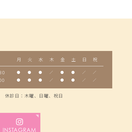
間
月
火
水
木
金
土
日
祝
30
●
●
●
／
●
●
／
／
00
●
●
●
／
●
●
／
／
休診日：木曜、日曜、祝日
INSTAGRAM