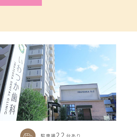
22
駐車場
台あり